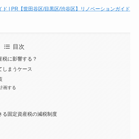
ド | PR【世田谷区/目黒区/渋谷区】リノベーションガイド
目次
産税に影響する？
てしまうケース
策
計画する
きる固定資産税の減税制度